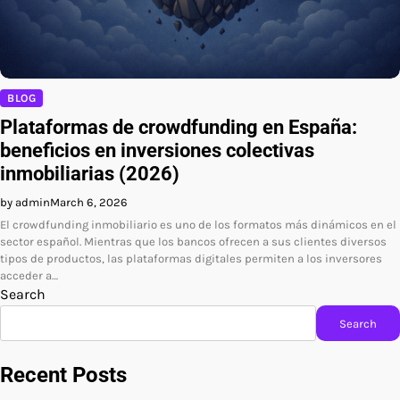
BLOG
Plataformas de crowdfunding en España:
beneficios en inversiones colectivas
inmobiliarias (2026)
by admin
March 6, 2026
El crowdfunding inmobiliario es uno de los formatos más dinámicos en el
sector español. Mientras que los bancos ofrecen a sus clientes diversos
tipos de productos, las plataformas digitales permiten a los inversores
acceder a…
Search
Search
Recent Posts