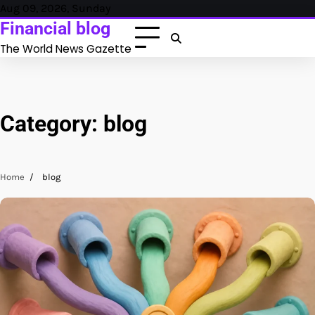
Skip
Aug 09, 2026, Sunday
to
Financial blog
content
The World News Gazette
Category:
blog
Home
blog