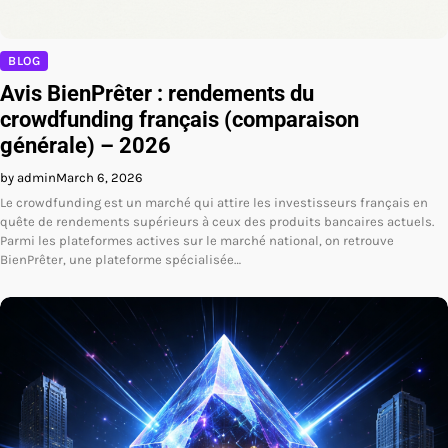
BLOG
Avis BienPrêter : rendements du
crowdfunding français (comparaison
générale) – 2026
by admin
March 6, 2026
Le crowdfunding est un marché qui attire les investisseurs français en
quête de rendements supérieurs à ceux des produits bancaires actuels.
Parmi les plateformes actives sur le marché national, on retrouve
BienPrêter, une plateforme spécialisée…