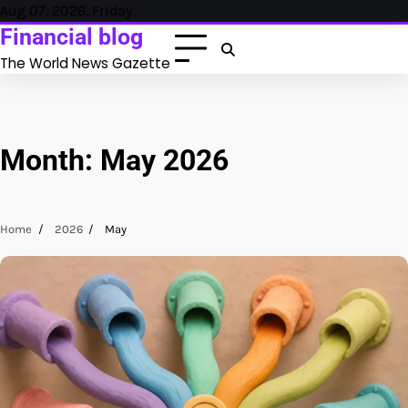
Skip
Aug 07, 2026, Friday
to
Financial blog
content
The World News Gazette
Month:
May 2026
Home
2026
May