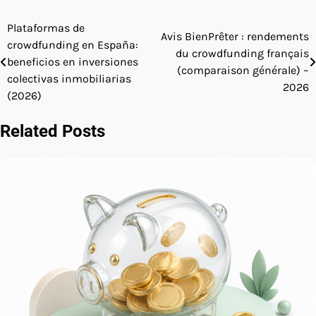
Plataformas de
Post
Avis BienPrêter : rendements
crowdfunding en España:
du crowdfunding français
navigation
beneficios en inversiones
(comparaison générale) –
colectivas inmobiliarias
2026
(2026)
Related Posts